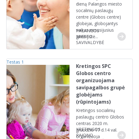
dieną Palangos miesto
socalinių paslaugų
centre (Globos centre)
globėjai, globojantys
vaikus nesusijusius
PALANGOS
giminystė...
MIESTO
SAVIVALDYBĖ
Testas 1
Kretingos SPC
Globos centro
organizuojama
savipagalbos grupė
globėjams
(rūpintojams)
Kretingos socialinių
paslaugų centro Globos
centras 2020 m.
KRETINGOS
gruodžio 17 d.14 val.
RAJONO
organizuoja