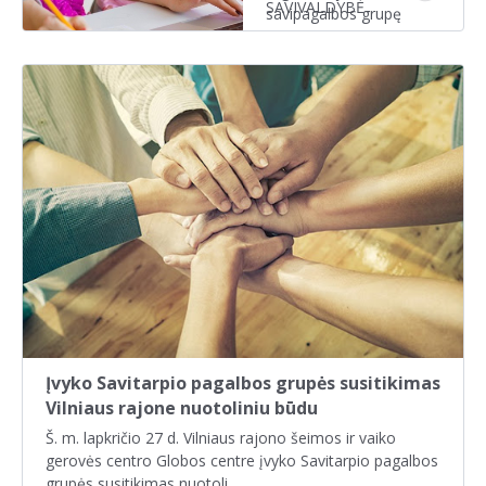
SAVIVALDYBĖ
savipagalbos grupę
Kretingos rajone gyven...
Įvyko Savitarpio pagalbos grupės susitikimas
Vilniaus rajone nuotoliniu būdu
Š. m. lapkričio 27 d. Vilniaus rajono šeimos ir vaiko
gerovės centro Globos centre įvyko Savitarpio pagalbos
grupės susitikimas nuotoli...