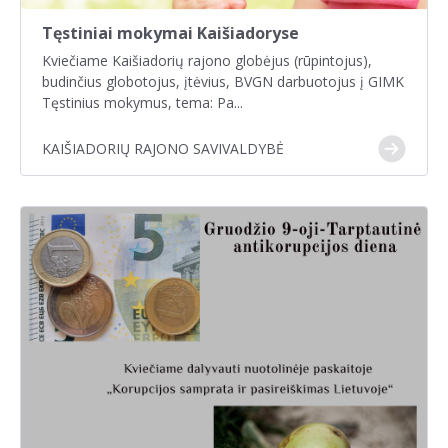
Tęstiniai mokymai Kaišiadoryse
Kviečiame Kaišiadorių rajono globėjus (rūpintojus),
budinčius globotojus, įtėvius, BVGN darbuotojus į GIMK
Tęstinius mokymus, tema: Pa...
KAIŠIADORIŲ RAJONO SAVIVALDYBĖ