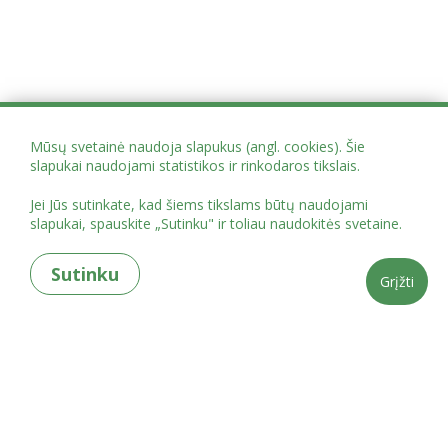
Mūsų svetainė naudoja slapukus (angl. cookies). Šie
slapukai naudojami statistikos ir rinkodaros tikslais.
Jei Jūs sutinkate, kad šiems tikslams būtų naudojami
slapukai, spauskite „Sutinku" ir toliau naudokitės svetaine.
Sutinku
Grįžti
Projekto administracija Mindaugo g. 12, Vilnius
globoscentrai@vaikoteises.lt
tel.
+37062084757
„PASLAUGŲ, SKATINANČIŲ IR EFEKTYVIAI PALAIKANČIŲ GLOBĄ ŠEIMOS
APLINKOJE, VYSTYMAS“ Nr. 07-016-P-0001