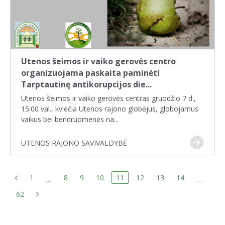
Utenos šeimos ir vaiko gerovės centro
organizuojama paskaita paminėti
Tarptautinę antikorupcijos die...
Utenos šeimos ir vaiko gerovės centras gruodžio 7 d.,
15:00 val., kviečia Utenos rajono globėjus, globojamus
vaikus bei bendruomenės na...
UTENOS RAJONO SAVIVALDYBĖ
1
8
9
10
11
12
13
14
…
…
62