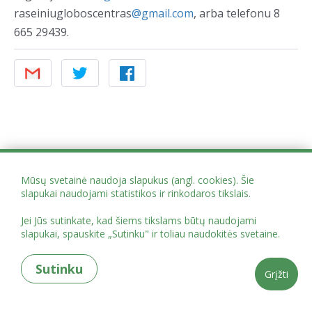
raseiniugloboscentras
@gmail.com
, arba telefonu 8
665 29439.
Mūsų svetainė naudoja slapukus (angl. cookies). Šie
slapukai naudojami statistikos ir rinkodaros tikslais.
Jei Jūs sutinkate, kad šiems tikslams būtų naudojami
slapukai, spauskite „Sutinku" ir toliau naudokitės svetaine.
Sutinku
Grįžti
Projekto administracija Mindaugo g. 12, Vilnius