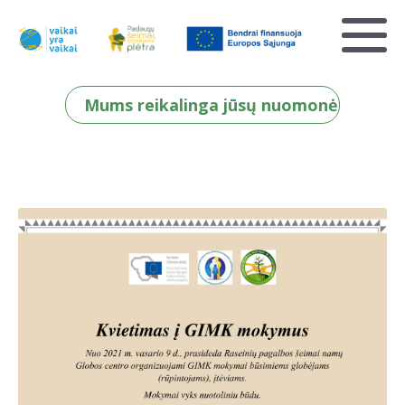
Mums reikalinga jūsų nuomonė