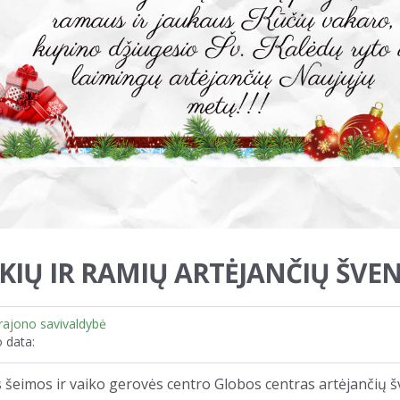
KIŲ IR RAMIŲ ARTĖJANČIŲ ŠVE
rajono savivaldybė
 data:
 šeimos ir vaiko gerovės centro Globos centras artėjančių š