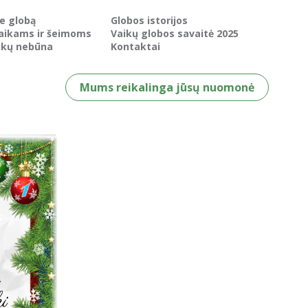
ie globą
Globos istorijos
aikams ir šeimoms
Vaikų globos savaitė 2025
ikų nebūna
Kontaktai
Mums reikalinga jūsų nuomonė