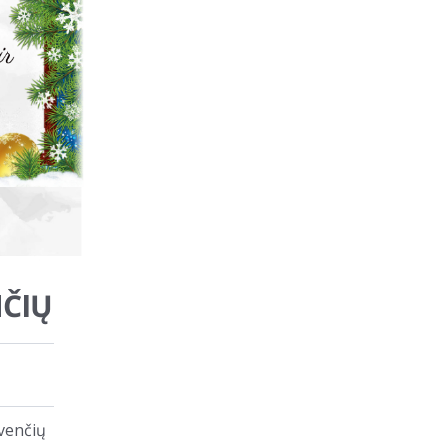
NČIŲ
venčių