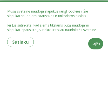
Mūsų svetainė naudoja slapukus (angl. cookies). Šie
slapukai naudojami statistikos ir rinkodaros tikslais.
Jei Jūs sutinkate, kad šiems tikslams būtų naudojami
slapukai, spauskite „Sutinku" ir toliau naudokitės svetaine.
Sutinku
Grįžti
Projekto administracija Mindaugo g. 12, Vilnius
globoscentrai@vaikoteises.lt
tel.
+37062084757
„PASLAUGŲ, SKATINANČIŲ IR EFEKTYVIAI PALAIKANČIŲ GLOBĄ ŠEIMOS
APLINKOJE, VYSTYMAS“ Nr. 07-016-P-0001