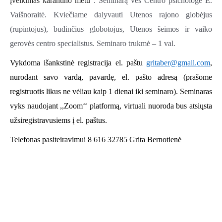
įveikimas karantino metu“
. Seminarą ves Centro psichologė E.
Vaišnoraitė. Kviečiame dalyvauti Utenos rajono globėjus
(rūpintojus), budinčius globotojus, Utenos šeimos ir vaiko
gerovės centro specialistus. Seminaro trukmė – 1 val.
Vykdoma išankstinė registracija el. paštu
gritaber@gmail.com
,
nurodant savo vardą, pavardę, el. pašto adresą (prašome
registruotis likus ne vėliau kaip 1 dienai iki seminaro). Seminaras
vyks naudojant ,,Zoom‘‘ platformą, virtuali nuoroda bus atsiųsta
užsiregistravusiems į el. paštus.
Telefonas pasiteiravimui 8 616 32785 Grita Bernotienė