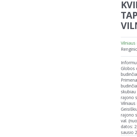
KVI
TAP
VIL
Vilniaus
Renginio
Informuo
Globos 
budinčia
Primenam
budinčia
skubiau 
rajono s
Vilniaus
Geisiški
rajono s
val. (nu
datos: 2
sausio 2