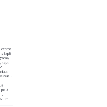
s centro
s tapti
gramą.
 tapti
uo
lniaus
ilnius •
aus
i po 3
ymų
2020 m.