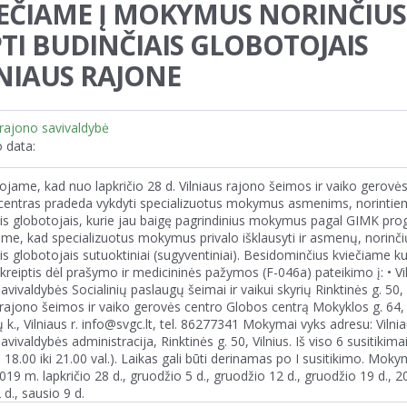
EČIAME Į MOKYMUS NORINČIUS
TI BUDINČIAIS GLOBOTOJAIS
NIAUS RAJONE
 rajono savivaldybė
 data:
jame, kad nuo lapkričio 28 d. Vilniaus rajono šeimos ir vaiko gerovė
centras pradeda vykdyti specializuotus mokymus asmenims, norintiem
is globotojais, kurie jau baigę pagrindinius mokymus pagal GIMK pro
e, kad specializuotus mokymus privalo išklausyti ir asmenų, norinčių
is globotojais sutuoktiniai (sugyventiniai). Besidominčius kviečiame k
kreiptis dėl prašymo ir medicininės pažymos (F-046a) pateikimo į: • Vi
avivaldybės Socialinių paslaugų šeimai ir vaikui skyrių Rinktinės g. 50, V
 rajono šeimos ir vaiko gerovės centro Globos centrą Mokyklos g. 64,
ų k., Vilniaus r. info@svgc.lt, tel. 86277341 Mokymai vyks adresu: Vilni
avivaldybės administracija, Rinktinės g. 50, Vilnius. Iš viso 6 susitikima
o 18.00 iki 21.00 val.). Laikas gali būti derinamas po I susitikimo. Mok
019 m. lapkričio 28 d., gruodžio 5 d., gruodžio 12 d., gruodžio 19 d., 
 d., sausio 9 d.