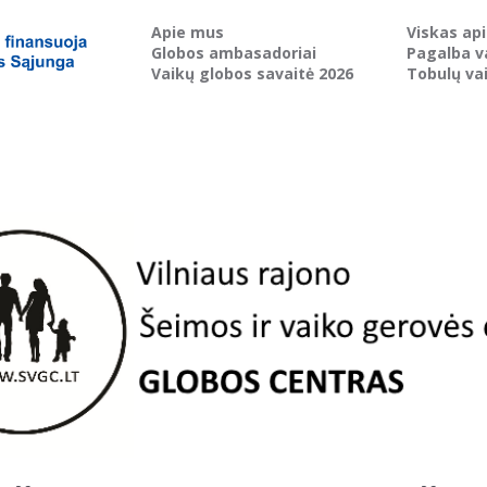
Apie mus
Viskas ap
Globos ambasadoriai
Pagalba v
Vaikų globos savaitė 2026
Tobulų va