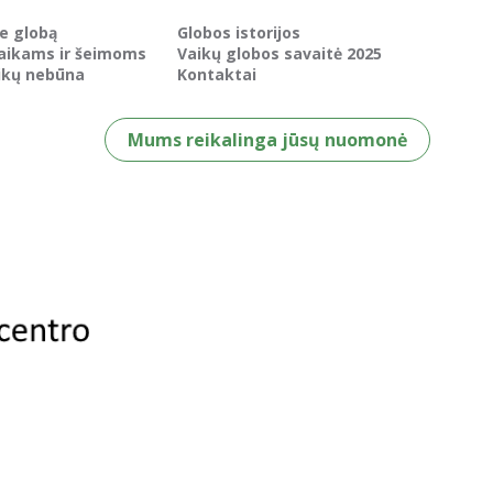
ie globą
Globos istorijos
aikams ir šeimoms
Vaikų globos savaitė 2025
ikų nebūna
Kontaktai
Mums reikalinga jūsų nuomonė