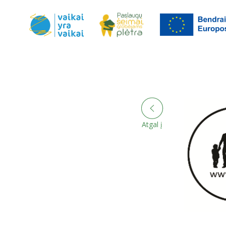
Atgal į