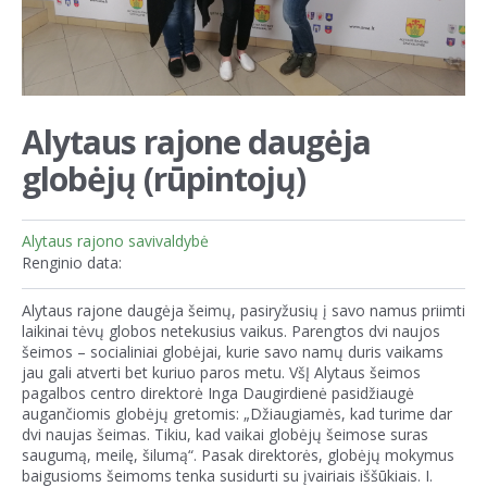
Alytaus rajone daugėja
globėjų (rūpintojų)
Alytaus rajono savivaldybė
Renginio data:
Alytaus rajone daugėja šeimų, pasiryžusių į savo namus priimti
laikinai tėvų globos netekusius vaikus. Parengtos dvi naujos
šeimos – socialiniai globėjai, kurie savo namų duris vaikams
jau gali atverti bet kuriuo paros metu. VšĮ Alytaus šeimos
pagalbos centro direktorė Inga Daugirdienė pasidžiaugė
augančiomis globėjų gretomis: „Džiaugiamės, kad turime dar
dvi naujas šeimas. Tikiu, kad vaikai globėjų šeimose suras
saugumą, meilę, šilumą“. Pasak direktorės, globėjų mokymus
baigusioms šeimoms tenka susidurti su įvairiais iššūkiais. I.