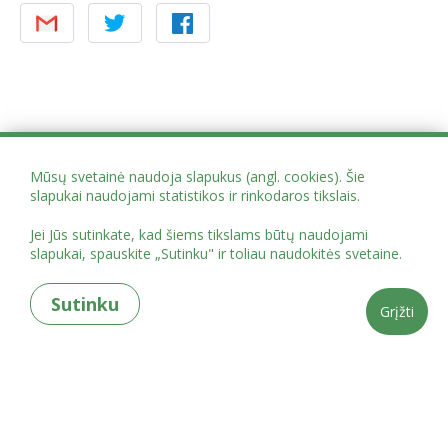
Mūsų svetainė naudoja slapukus (angl. cookies). Šie
slapukai naudojami statistikos ir rinkodaros tikslais.
Jei Jūs sutinkate, kad šiems tikslams būtų naudojami
slapukai, spauskite „Sutinku" ir toliau naudokitės svetaine.
Sutinku
Grįžti
Projekto administracija Mindaugo g. 12, Vilnius
globoscentrai@vaikoteises.lt
tel.
+37062084757
„PASLAUGŲ, SKATINANČIŲ IR EFEKTYVIAI PALAIKANČIŲ GLOBĄ ŠEIMOS
APLINKOJE, VYSTYMAS“ Nr. 07-016-P-0001