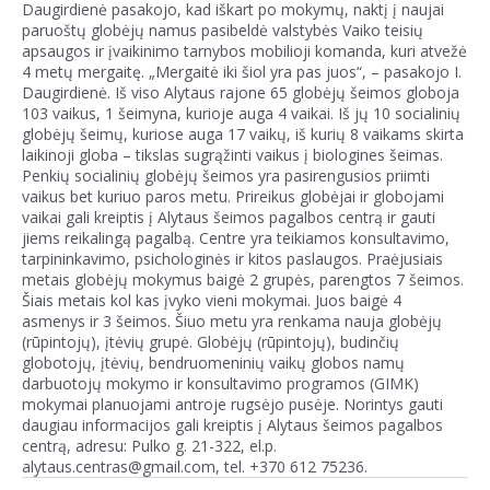
Daugirdienė pasakojo, kad iškart po mokymų, naktį į naujai
paruoštų globėjų namus pasibeldė valstybės Vaiko teisių
apsaugos ir įvaikinimo tarnybos mobilioji komanda, kuri atvežė
4 metų mergaitę. „Mergaitė iki šiol yra pas juos“, – pasakojo I.
Daugirdienė. Iš viso Alytaus rajone 65 globėjų šeimos globoja
103 vaikus, 1 šeimyna, kurioje auga 4 vaikai. Iš jų 10 socialinių
globėjų šeimų, kuriose auga 17 vaikų, iš kurių 8 vaikams skirta
laikinoji globa – tikslas sugrąžinti vaikus į biologines šeimas.
Penkių socialinių globėjų šeimos yra pasirengusios priimti
vaikus bet kuriuo paros metu. Prireikus globėjai ir globojami
vaikai gali kreiptis į Alytaus šeimos pagalbos centrą ir gauti
jiems reikalingą pagalbą. Centre yra teikiamos konsultavimo,
tarpininkavimo, psichologinės ir kitos paslaugos. Praėjusiais
metais globėjų mokymus baigė 2 grupės, parengtos 7 šeimos.
Šiais metais kol kas įvyko vieni mokymai. Juos baigė 4
asmenys ir 3 šeimos. Šiuo metu yra renkama nauja globėjų
(rūpintojų), įtėvių grupė. Globėjų (rūpintojų), budinčių
globotojų, įtėvių, bendruomeninių vaikų globos namų
darbuotojų mokymo ir konsultavimo programos (GIMK)
mokymai planuojami antroje rugsėjo pusėje. Norintys gauti
daugiau informacijos gali kreiptis į Alytaus šeimos pagalbos
centrą, adresu: Pulko g. 21-322, el.p.
alytaus.centras@gmail.com, tel. +370 612 75236.