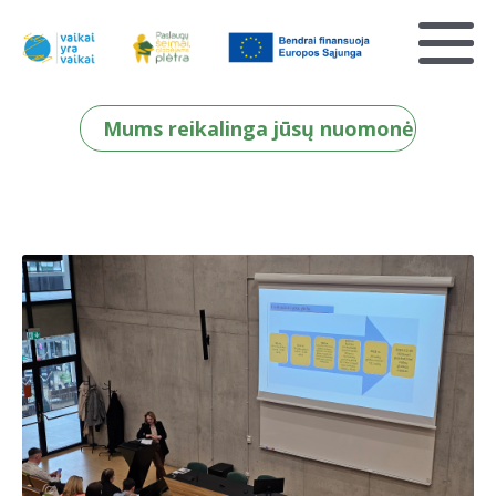
Mums reikalinga jūsų nuomonė