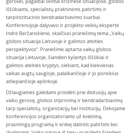
gerovei, pagalbai šeimai krizinėse situacijose, globos
iššūkiams, specialistų praktinėms patirtims ir
tarpinstitucinio bendradarbiavimo svarbai.
Konferencijoje dalyvavo ir projekto veiklų ekspertė
Indrė Beržanskienė, skaičiusi pranešimą tema „Vaikų
globos situacija Lietuvoje ir galimos ateities
perspektyvos“. Pranešime aptarta vaikų globos
situacija Lietuvoje, šiandien kylantys iššūkiai ir
galimos ateities kryptys, siekiant, kad kiekvienas
vaikas augtų saugioje, palaikančioje ir jo poreikius
atliepiančioje aplinkoje.
Džiaugiamės galėdami prisidėti prie diskusijų apie
vaiko gerovę, globos stiprinimą ir bendradarbiavimą
tarp specialistų, organizacijų bei institucijų. Dėkojame
konferencijos organizatoriams už kvietimą,
prasmingą programą ir erdvę dalintis patirtimi bei
įžvalgomis. Vaiko rytojus iš tiesų prasideda šiandien.