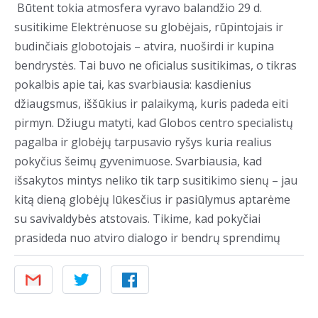
Būtent tokia atmosfera vyravo balandžio 29 d.
susitikime Elektrėnuose su globėjais, rūpintojais ir
budinčiais globotojais – atvira, nuoširdi ir kupina
bendrystės. Tai buvo ne oficialus susitikimas, o tikras
pokalbis apie tai, kas svarbiausia: kasdienius
džiaugsmus, iššūkius ir palaikymą, kuris padeda eiti
pirmyn. Džiugu matyti, kad Globos centro specialistų
pagalba ir globėjų tarpusavio ryšys kuria realius
pokyčius šeimų gyvenimuose. Svarbiausia, kad
išsakytos mintys neliko tik tarp susitikimo sienų – jau
kitą dieną globėjų lūkesčius ir pasiūlymus aptarėme
su savivaldybės atstovais. Tikime, kad pokyčiai
prasideda nuo atviro dialogo ir bendrų sprendimų