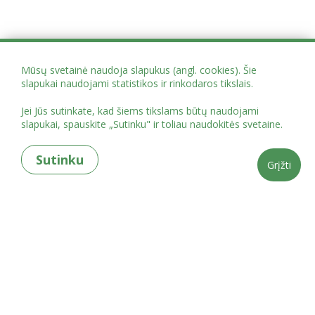
Mūsų svetainė naudoja slapukus (angl. cookies). Šie
slapukai naudojami statistikos ir rinkodaros tikslais.
Jei Jūs sutinkate, kad šiems tikslams būtų naudojami
slapukai, spauskite „Sutinku" ir toliau naudokitės svetaine.
Sutinku
Grįžti
Projekto administracija Mindaugo g. 12, Vilnius
globoscentrai@vaikoteises.lt
tel.
+37062084757
„PASLAUGŲ, SKATINANČIŲ IR EFEKTYVIAI PALAIKANČIŲ GLOBĄ ŠEIMOS
APLINKOJE, VYSTYMAS“ Nr. 07-016-P-0001