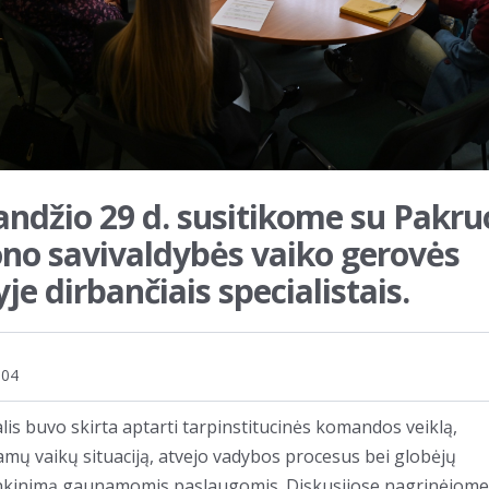
andžio 29 d. susitikome su Pakru
ono savivaldybės vaiko gerovės
yje dirbančiais specialistais.
.04
lis buvo skirta aptarti tarpinstitucinės komandos veiklą,
mų vaikų situaciją, atvejo vadybos procesus bei globėjų
nkinimą gaunamomis paslaugomis. Diskusijose nagrinėjome 