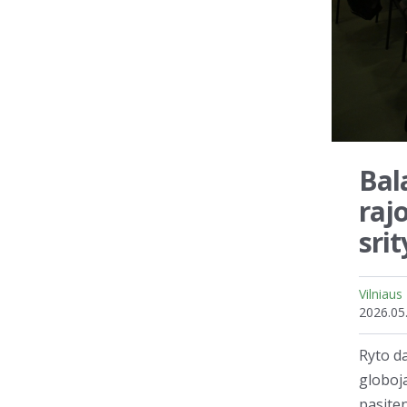
Bal
raj
srit
Vilniaus
2026.05
Ryto da
globoja
pasite