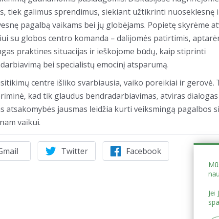
s, tiek galimus sprendimus, siekiant užtikrinti nuoseklesnę i
vesnę pagalbą vaikams bei jų globėjams. Popietę skyrėme a
iui su globos centro komanda – dalijomės patirtimis, aptar
gas praktines situacijas ir ieškojome būdų, kaip stiprinti
darbiavimą bei specialistų emocinį atsparumą.
sitikimų centre išliko svarbiausia, vaiko poreikiai ir gerovė. 
riminė, kad tik glaudus bendradarbiavimas, atviras dialogas 
s atsakomybės jausmas leidžia kurti veiksmingą pagalbos s
enam vaikui.
Gmail
Twitter
Facebook
Mūs
nau
Jei
spa