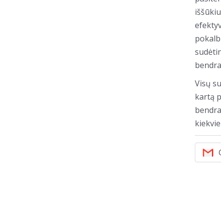
iššūkiu
efekty
pokalb
sudėtin
bendra
Visų su
kartą p
bendra
kiekvi