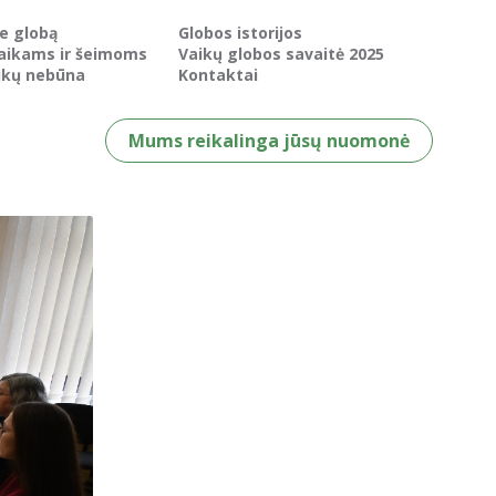
ie globą
Globos istorijos
aikams ir šeimoms
Vaikų globos savaitė 2025
ikų nebūna
Kontaktai
Mums reikalinga jūsų nuomonė