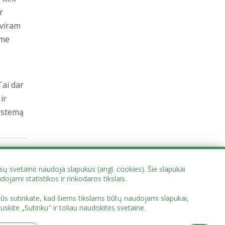
r
tviram
ėme
Tai dar
ir
istemą
ų svetainė naudoja slapukus (angl. cookies). Šie slapukai
dojami statistikos ir rinkodaros tikslais.
 Jūs sutinkate, kad šiems tikslams būtų naudojami slapukai,
uskite „Sutinku" ir toliau naudokitės svetaine.