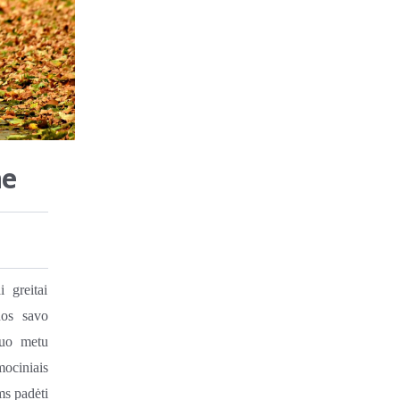
ne
 greitai
uos savo
iuo metu
mociniais
ms padėti