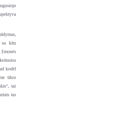
augusiojo
rspektyva
aldymas,
 su kitu
na žmonės
keitusios
Tad kodėl
me tikro
kis“, tai
rtais tas