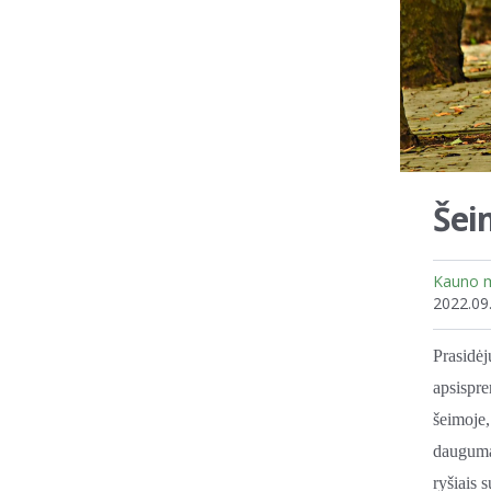
Šei
Kauno m
2022.09
Prasidė
apsispr
šeimoje
dauguma 
ryšiais 