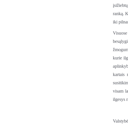
įsižiebt
ranką. K
iki pilna
Visuose
besąlyg
žmogumi.
kurie il
aplinkyb
kartais
susitiki
visam la
ilgesys 
Valstybė