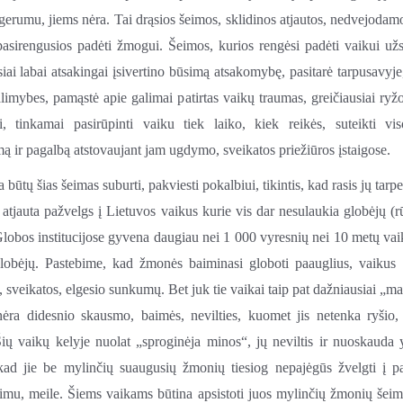
 gerumu, jiems nėra.
Tai drąsios šeimos, sklidinos atjautos, nedvejodamo
pasirengusios padėti žmogui.
Šeimos, kurios rengėsi padėti vaikui užs
siai labai atsakingai įsivertino būsimą atsakomybę
, pasitarė tarpusavyj
limybes, pamąstė apie galimai patirtas vaikų traumas, greičiausiai ryžo
i, tinkamai pasirūpinti vaiku tiek laiko, kiek reikės, suteikti vi
ą ir pagalbą atstovaujant jam ugdymo, sveikatos priežiūros įstaigose.
 būtų šias šeimas suburti, pakviesti pokalbiui, tikintis, kad rasis jų tarpe
 atjauta pažvelgs į Lietuvos vaikus kurie vis dar nesulaukia globėjų (r
lobos institucijose gyvena daugiau nei 1 000 vyresnių nei 10 metų vai
lobėjų. Pastebime, kad žmonės baiminasi globoti paauglius, vaikus 
sveikatos, elgesio sunkumų. Bet juk tie vaikai taip pat dažniausiai „ma
nėra didesnio skausmo, baimės, nevilties, kuomet jis netenka ryšio,
Šių vaikų kelyje nuolat „sproginėja minos“, jų neviltis ir nuoskauda 
kad jie be mylinčių suaugusių žmonių tiesiog nepajėgūs žvelgti į p
jimu, meile. Šiems vaikams būtina apsistoti juos mylinčių žmonių šei