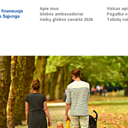
Apie mus
Viskas ap
Globos ambasadoriai
Pagalba v
Vaikų globos savaitė 2026
Tobulų va