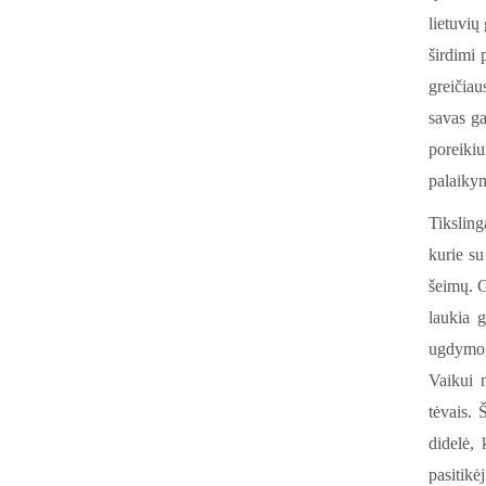
lietuvių
širdimi 
greičiau
savas ga
poreikiu
palaikym
Tikslinga
kurie su
šeimų. G
laukia g
ugdymo, 
Vaikui 
tėvais. 
didelė, 
pasitikė