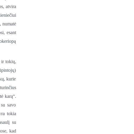
s, atvira
ieniečiui
e, numatė
si, esant
sokeriopą
 ir tokių,
ūpintojų)
kų, kurie
turinčius
tė karą“.
 su savo
yra tokia
asaulį su
mose, kad