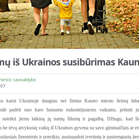
mų iš Ukrainos susibūrimas Kau
iesto savivaldybė
.07
jus karui Ukrainoje daugiau nei šimtas Kauno miesto šeimų labai
endė padėti nuo karo baisumo nukentėjusiems vaikams, priimti j
, suteikti jiems laikiną jų namų šilumą ir pagalbą. Džiugu, kad š
be tėvų atvykusių vaikų iš Ukrainos gyvena su savo giminaičiais ar e
susijusiais žmonėmis ir poreikio, pasinaudoti įvertintų ir pasirengusių jie