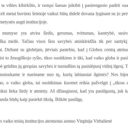
ų ta vilties kibirkštis, ir rastųsi šansas įsikibti į pasirengusio padėti su
eli metai buvimo šeimoje vaikui būtų didelė dovana lyginant su jo pe
metystės augti institucijoje.
 mumyse yra atvira širdis, gerumas, tvirtumas, kantrybė, susiv
iška meilė. Tačiau visos šios savybės atsiskleidžia tik per santykį
 Dirbant su globėjais, įtėviais pastebiu, kad į Globos centrą atei
gisi to žmogiškojo ryšio, tikro susitikimo ir tiki, kad vaiko globa ir pasi
ė grūdins jų gerąsias savybes ir numalšins tą pasislėpusį vidinį ilgesį. 
 nusisukame ir nueiname nuo tų, kurių labiausiai ilgimės? Nes bijo
mo, o vaiko globa, tai susitikimas kuomet reikia pažvelgti į „tikras a
ikui lieka širdy ir atminty. Aš džiaugiuosi, kad yra pasiilgusių, juk ka
randa būdų kaip pasiekti tikslą. Būkite pasiilgę.
s vaiko teisių institucijos atestuotas asmuo Virginija Virbalienė