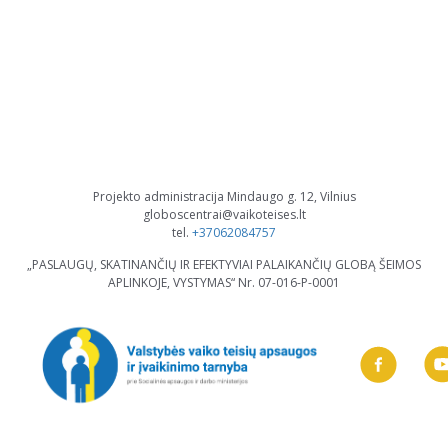
Projekto administracija Mindaugo g. 12, Vilnius
globoscentrai@vaikoteises.lt
tel.
+37062084757
„PASLAUGŲ, SKATINANČIŲ IR EFEKTYVIAI PALAIKANČIŲ GLOBĄ ŠEIMOS
APLINKOJE, VYSTYMAS“ Nr. 07-016-P-0001