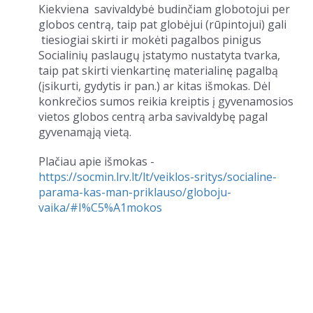
Kiekviena savivaldybė budinčiam globotojui per
globos centrą, taip pat globėjui (rūpintojui) gali
tiesiogiai skirti ir mokėti pagalbos pinigus
Socialinių paslaugų įstatymo nustatyta tvarka,
taip pat skirti vienkartinę materialinę pagalbą
(įsikurti, gydytis ir pan.) ar kitas išmokas. Dėl
konkrečios sumos reikia kreiptis į gyvenamosios
vietos globos centrą arba savivaldybę pagal
gyvenamąją vietą.
Plačiau apie išmokas -
https://socmin.lrv.lt/lt/veiklos-sritys/socialine-
parama-kas-man-priklauso/globoju-
vaika/#I%C5%A1mokos