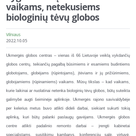
vaikams, netekusiems
biologinių tėvų globos
Vilniaus
2022.10.05
Ukmergės globos centras – vienas iš 66 Lietuvoje veiklą vykdančių
globos centrų, teikiančių pagalbą būsimiems ir esamiems budintiems
globotojams, globėjams (rūpintojams), įtėviams ir jų prižiūrimiems,
globojamiems (rūpinamiems) vaikams. Mūsų tikslas – kad vaikams,
kurie laikinai ar nuolatinai netenka biologinių tėvų globos, būtų suteikta
galimybė augti šeiminėje aplinkoje. Ukmergės rajono savivaldybėje
per kelerius metus buvo atlikti dideli darbai, siekiant sukurti tokią
aplinką, kuri būtų palanki paslaugų gavėjams. Ukmergės globos
centre atlikti padalinio remonto darbai – įrengti kabinetai
specialistams, susitikimų kambarys, konferencijų salė, virtuvė.