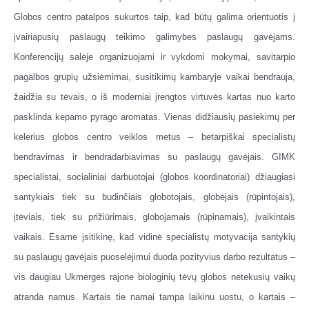
Globos centro patalpos sukurtos taip, kad būtų galima orientuotis į
įvairiapusių paslaugų teikimo galimybes paslaugų gavėjams.
Konferencijų salėje organizuojami ir vykdomi mokymai, savitarpio
pagalbos grupių užsiėmimai, susitikimų kambaryje vaikai bendrauja,
žaidžia su tėvais, o iš moderniai įrengtos virtuvės kartas nuo karto
pasklinda kepamo pyrago aromatas. Vienas didžiausių pasiekimų per
kelerius globos centro veiklos metus – betarpiškai specialistų
bendravimas ir bendradarbiavimas su paslaugų gavėjais. GIMK
specialistai, socialiniai darbuotojai (globos koordinatoriai) džiaugiasi
santykiais tiek su budinčiais globotojais, globėjais (rūpintojais),
įtėviais, tiek su prižiūrimais, globojamais (rūpinamais), įvaikintais
vaikais. Esame įsitikinę, kad vidinė specialistų motyvacija santykių
su paslaugų gavėjais puoselėjimui duoda pozityvius darbo rezultatus –
vis daugiau Ukmergės rajone biologinių tėvų globos netekusių vaikų
atranda namus. Kartais tie namai tampa laikinu uostu, o kartais –