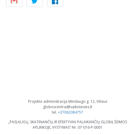
Projekto administracija Mindaugo g. 12, Vilnius
globoscentrai@vaikoteises.lt
tel.
+37062084757
„PASLAUGŲ, SKATINANČIŲ IR EFEKTYVIAI PALAIKANČIŲ GLOBĄ ŠEIMOS
APLINKOJE, VYSTYMAS“ Nr. 07-016-P-0001