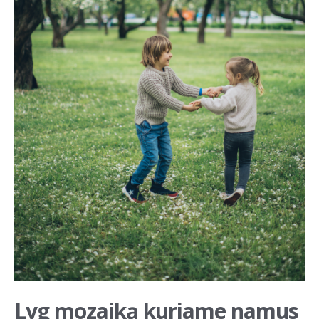
Lyg mozaiką kuriame namus